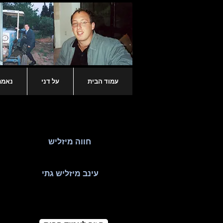
עמוד הבית
על דני
נאמר 
חווה מיזליש
עינב מיזליש גתי