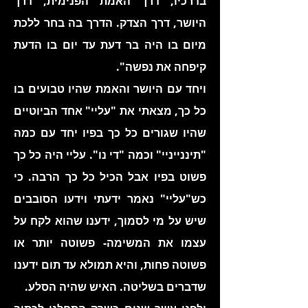
בדרכיו, דרך האמת הפנימית, דרך
היושר, דרך הצדק. הדרך בה בחר ללכת
מיום בו היה בר דעת עד יום בו הדעת
קיפחה את נפשה".
ויחד עם היושר והאמת שהיו טבועים בו
כל כך, מצאתי את "עליי" אחד הביוטיים
שהיו שגורים כל כך בפיו יחד עם כמה
"תיננייניי" וכמה "די נו". עליי היה כל כך
פשוט בפיו אבל הכיל כל כך הרבה. כי
כש"עליי" נאמר ידעתי וידעו הסובבים
שיש על מי לסמוך, ידענו שהוא לקח על
עצמו את המשימה- פשוטה יותר או
פשוטה פחות, והיא תמולא עד תום ידענו
שדברים בשליטה. האיש שהיה הסלע.