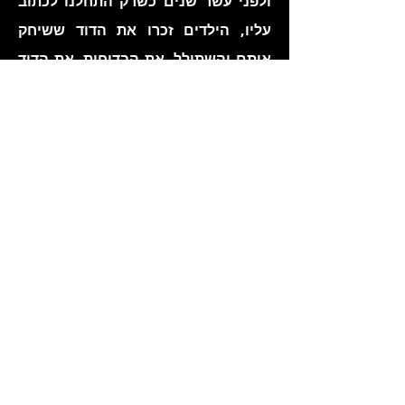
ולפני עשר שנים כשרק התחלנו לכתוב
עליו, הילדים זכרו את הדוד ששיחק
איתם והשתולל, את הבדיחות, את הדוד
"כיף חיים". את זה שהיה מחנה את
האוטו על הדשא, את "חובת ההצחקה" ,
משחקי מכבי ביום חמישי עם כל
הצעקות והכיף. משחקי כדורסל במגרש
באמצע הלילה ופינג פונג בימי שישי
בצהרים יחד עם כפיתה אחת או שתים.
ואני- אני כבר לא אומרת "דני" יותר רק
שמואל דן. אולי כי אני רגילה כל כך
לדבר עלייך ולא איתך. וה"עלייך"
שאנחנו מדברים הוא כל כך גיבור,