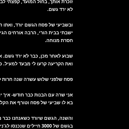
זוכרת אותך, בחול המועד, קפצתי ל
לא ירד גשם.
ובשביעי של פסח הגשם יורד, ואתו ה
ישבתי בבית הורי, הרבה אורחים הגי
חסרת מנוחה.
שבוע לאחר מכן, כבר לא ירד גשם. 
ואת הקריעה קרעו לי מבעד למעיל. כל
פסח שלפני שלוש עשרה שנה חרות לי
אני שרה עם הבנות כבר חודש- איך י
בא לו שביעי של פסח וטורף את הקלפי
והשנה, הגשם שיורד כשאנחנו כבר מ
בגשם של 3000 חיילים שנכנסו לג'נין. פסח שהתחיל עם תקווה בלב ונגמר עם כאב לב גדול.