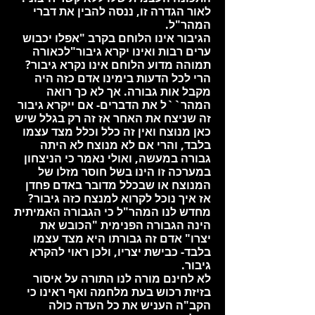
לאור הגדרה זו, ננסה להבין את דברי
המהר"ל.
הגיבור אינו הלוחם בקרב "אפלו יכבוש
ערים רבות ואינו יקרא גיבור"לכאורה
תמוהה מדוע הלוחם אינו נקרא גיבור?
הרי לכל הדעות בימינו אדם כזה היה
מקבל אות גבורה. אך לא כך רואה
המהר``ל את הדברים- אם ייקרא גיבור
זה שניצח את האחר אז זה רק בגלל שיש
כאן מנוצח ואין זה כלל וכלל מצד עצמו
בלבד, והרי אם לא מנוצח לא היתה
גבורה במעשה, ואולי נאמר כי הניצחון
במערכה זו הינו בשל חוסר מזלו של
המנוצח או שבכלל מדובר באדם פחדן
אז איך נוכל לקרוא למנצח כזה גיבור?
מחדש לנו המהר"ל כי הגבורה האמיתית
הינה הגבורה הפנימית "הכובש את
יצרו" אדם זה גבורתו היא מצד עצמו
בלבד- כבישת יצריו, ולכן ראוי להקרא
גיבור.
לא לחינם מורה לנו התורה על איסור
בזיזת רכוש בעת מלחמה ואף ראינו כי
הקב"ה העניש את כל העדה כולה