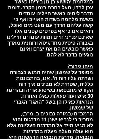
במלחמת יהושוע בן נון ביריחו כאשר
עכן לבדו, מעל בחרם בזמן הקרב. דומה
הדבר לימינו כאשר חיילינו עומדים
בשעת מלחמה בשדות האוייב ואף כי
קשה עליהם הדרך עם מעט מים ואוכל,
רואים אנו כי אף בפרטים קטנים אלו
שאינם ענייני חיים ומוות עומדים חיילינו
בגבורה פיסית מחד גיסא ורוחנית מאדך
כאשר כובשים הם את יצרם ואינם
נוגעים בדבר לא להם.
מיהו גיבור?
מסופר על שמשון שהיה חמוש בגבורה
ושרתה עליו רוח ה'. אנו, בהתבוננות
כללית, שטחית לא מבינים איך רוח
הקודש מתבטאת בשיסוע אריה ובהריגת
30 איש ועוד פעולות כאלו ואחרות
הנראות כאילו הן בשל "האגו" הגברי
של שמשון.
הרמב"ם (במורה נבוכים ב, מ"ב),
מסביר כי לנביא ישנן 11 מדרגות והוא
לא מגיע מייד אל המדרגה העליונה אלא
הוא עולה מעלה מעלה במדרגות
הנבואה. מדרגת הנבואה הראשונה היא