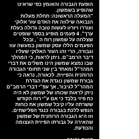
הופעת הגבורה והאומץ כפי שראינו
שהופיע בשמשון.
"המעלה הראשונה: תחלת מעלות
הנבואה שילווה את האדם עזר אלוקי
ועוררו ויזרזו לעשות טובה גדולה בעלת
ערך". 4 פעמים מופיע בספר שופטים
שצלחה על שמשון רוח ה`, ובכל
הפעמים הללו עסק שמשון במעשה עוז
וגבורה, הרי זהו העזר האלוקי שעליו
דיבר הרמב"ם. ניתן לראות, כי המהלך
שבו נמצא שמשון הינו משלים את דברי
המהר"ל ומאחד בין שני תחומי הגבורה
הרוחנית והפיזית. לכאורה, נראה כי
גבורת שמשון נוגדת את הגדרת
המהר"ל לגיבור, אך עפ"י דברי הרמב"ם
ניתן לראות שכוחו של שמשון לא היה
כח פיזי בלבד כי אם ע"י רוח הקודש
ששרתה עליו קיבל שמשון את כוחות
הנפש ללכת בגבורה כנגד הפלישתים.
וזו היא הגבורה הרוחנית של שמשון
שהאירה על גבורתו הפיזית העצומה
והנודעת.