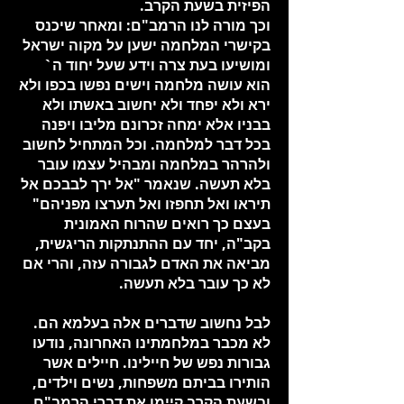
הפיזית בשעת הקרב.
וכך מורה לנו הרמב"ם: ומאחר שיכנס
בקישרי המלחמה ישען על מקוה ישראל
ומושיעו בעת צרה וידע שעל יחוד ה`
הוא עושה מלחמה וישים נפשו בכפו ולא
ירא ולא יפחד ולא יחשוב באשתו ולא
בבניו אלא ימחה זכרונם מליבו ויפנה
בכל דבר למלחמה. וכל המתחיל לחשוב
ולהרהר במלחמה ומבהיל עצמו עובר
בלא תעשה. שנאמר "אל ירך לבבכם אל
תיראו ואל תחפזו ואל תערצו מפניהם"
בעצם כך רואים שהרוח האמונית
בקב"ה, יחד עם ההתנתקות הריגשית,
מביאה את האדם לגבורה עזה, והרי אם
לא כך עובר בלא תעשה.
לבל נחשוב שדברים אלה בעלמא הם.
לא מכבר במלחמתינו האחרונה, נודעו
גבורות נפש של חיילינו. חיילים אשר
הותירו בביתם משפחות, נשים וילדים,
ובשעת הקרב קיימו את דברי הרמב"ם