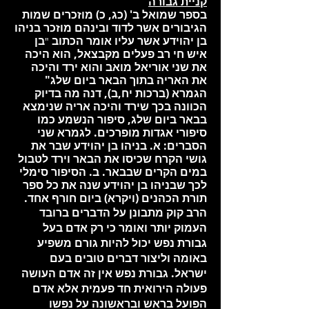
קניית גבורה
בספר שמואל ב' (כג, כ) מוזכרים שמות
הגיבורים אשר לדוד ובינהם מוזכר בניהו
בן יהוידע אשר עליו אומר הכתוב
בן
"
איש חי רב פעלים מקבצאל, הוא היכה
את שני אוריאל מואב והוא ירד והיכה
את האריה בתוך הבאר ביום שלג"
הגמרא (ברכות יח,ב), דנה מה בדיוק
הכוונה בכך שירד והיכה אריה שנימצא
בבאר ביום שלג, סיפור הנשמע כמו
סיפורי אגדות מופרכים. לגמרא שני
הסברים: א. בניהו בן יהוידע שבר את
גושי הקרח שכיסו את הבאר וירד לטבול
במים הקרים שבבאר. ב. הסיפור סימלי
לכך שבניהו בן יהוידע שנה את כל ספר
תורת הכהנים (ויקרא) ביום חורף אחד.
הרב קוק מתבונן על הדברים ברובד
העמוק יותר ואומר כי רק אדם בעל
גבורת נפש יכול להיות גורם משפיע
באומה וליצור דברים טובים בעם
ישראל. גבורת נפש אין זה אדם העושה
פעולה הירואית חד פעמית אלא אדם
הפועל בראש ובראשונה על נפשו