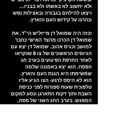
ולא יחשוב לא באשתו ולא בבניו...
ויצאו להילחם בגבורה ובאצילות נפש
ונהרגו על קידוש העם והארץ.
וכזה היה שמואל דן מייזליש הי"ד. את
שמואל דן הכרנו מהצד האישי כחבר
למושב וכגיס אהוב. שמואל דן יצא עם
הגיוסים הראשונים של צו 8 שנקראו
לאחר החרפת הפיגועים בערב חג
הפסח. הוא יצא באמונה שלמה
שמשימתו היא הגנת העם והארץ.
הוא לא היסס לרגע- הצו הגיע אליו
טלפונית שעות ספורות לפני כניסת
השבת ותוך דקות התארגן ונסע למקום
המפגש. בערב החג השני של פסח,
נכנס גדוד המילואים "נחשון" של
חטיבה 5 לתוככי העיר ג`נין ומאוחר
יותר נכנסו למחנה הפליטים. המשימה
היתה ברורה- טיהור המחנה מקיני
צרעות המחבלים אך שימת הדגש הייתה