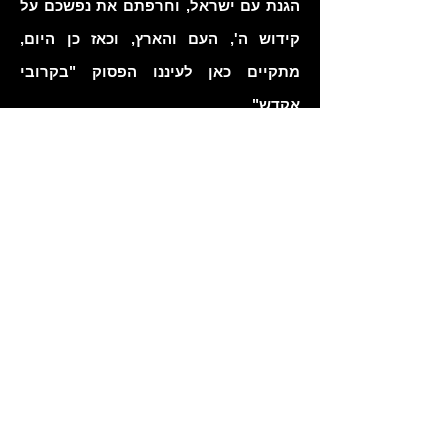
הגנת עם ישראל, וחרפתם את נפשכם על
קידוש ה', העם והארץ, וכאז כן היום,
מתקיים כאן לעיננו הפסוק "בקרובי
אקדש".
שמואל דן, חלפה לה שנה תמימה
וההרגשה היא כאילו קרה הדבר רק
אתמול.
זוכר אני את התחושה שלוותה אותך באותו
יום לאחר שיחתך עם דרור בר הי"ד,
שעידכן אותך להיות מוכן בכל רגע לקראת
יציאה לקרב.
רואה אני אותך יוצא מפתח הבית ביום
שישי טרם נכנסה השבת, ואפילו הפרידה