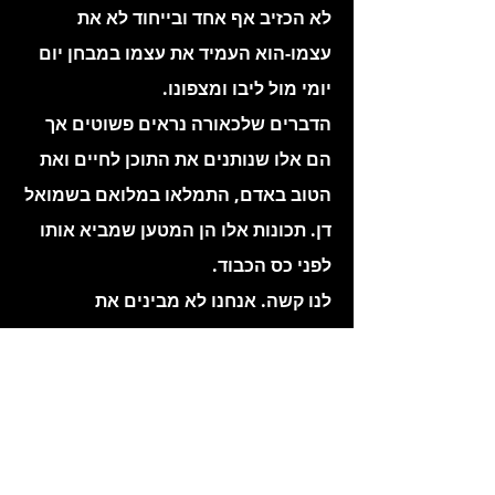
לא הכזיב אף אחד ובייחוד לא את
עצמו-הוא העמיד את עצמו במבחן יום
יומי מול ליבו ומצפונו.
הדברים שלכאורה נראים פשוטים אך
הם אלו שנותנים את התוכן לחיים ואת
הטוב באדם, התמלאו במלואם בשמואל
דן. תכונות אלו הן המטען שמביא אותו
לפני כס הכבוד.
לנו קשה. אנחנו לא מבינים את
המעשים של הקדוש ברוך הוא אבל
בטוחני, שברגעים הקריטיים של
הלחימה לא היסס אפילו לרגע כי כל
מעשיו היו תמיד בהכרה מלאה ובאמונה
בצדקת הדרך והמשימה.