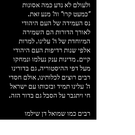
ולעולם לא נדע כמה אסונות
"כמעט קרו" וה' מנע זאת.
נס העמידה של העם היהודי
לאורך הדורות הם השמירה
המיוחדת של ה' עלינו. למרות
אלפי שנות רדיפות העם היהודי
קיים. מדינות ענק נעלמו ונמחקו
מעל דפי ההיסטוריה, גם בדורינו
רבים רוצים לכלותינו, אולם חסדי
ה' עלינו תמיד ובזכותו עם ישראל
חי ויתגבר על הסבל גם בדור הזה.
רבים כמו שמואל דן שילמו
בחייהם הצעירים ומסרו את גופם
ונפשם באמונה ובגבורה למען